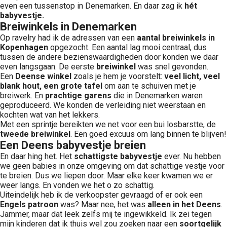
even een tussenstop in Denemarken. En daar zag ik
hét
babyvestje.
Breiwinkels in Denemarken
Op ravelry had ik de adressen van een
aantal breiwinkels in
Kopenhagen
opgezocht. Een aantal lag mooi centraal, dus
tussen de andere bezienswaardigheden door konden we daar
even langsgaan. De eerste
breiwinkel
was snel gevonden.
Een
Deense winkel
zoals je hem je voorstelt:
veel licht, veel
blank hout, een grote tafel
om aan te schuiven met je
breiwerk. En
prachtige garens
die in Denemarken waren
geproduceerd. We konden de verleiding niet weerstaan en
kochten wat van het lekkers.
Met een sprintje bereikten we net voor een bui losbarstte, de
tweede breiwinkel
. Een goed excuus om lang binnen te blijven!
Een Deens babyvestje breien
En daar hing het. Het
schattigste babyvestje
ever. Nu hebben
we geen babies in onze omgeving om dat schattige vestje voor
te breien. Dus we liepen door. Maar elke keer kwamen we er
weer langs. En vonden we het o zo schattig.
Uiteindelijk heb ik de verkoopster gevraagd of er ook een
Engels patroon
was? Maar nee, het was
alleen in het Deens
.
Jammer, maar dat leek zelfs mij te ingewikkeld. Ik zei tegen
mijn kinderen dat ik thuis wel zou zoeken naar een
soortgelijk