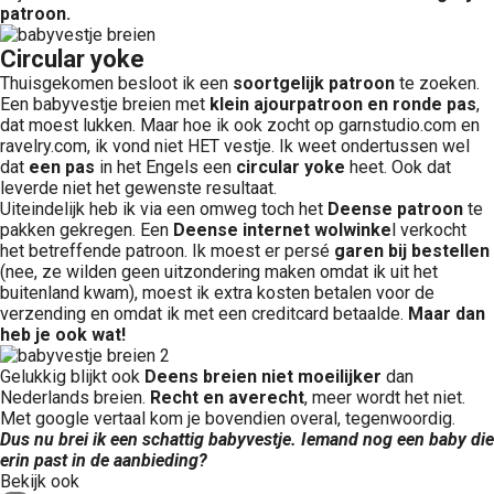
patroon.
Circular yoke
Thuisgekomen besloot ik een
soortgelijk patroon
te zoeken.
Een babyvestje breien met
klein ajourpatroon en ronde pas
,
dat moest lukken. Maar hoe ik ook zocht op garnstudio.com en
ravelry.com, ik vond niet HET vestje. Ik weet ondertussen wel
dat
een pas
in het Engels een
circular yoke
heet. Ook dat
leverde niet het gewenste resultaat.
Uiteindelijk heb ik via een omweg toch het
Deense patroon
te
pakken gekregen. Een
Deense internet wolwinke
l verkocht
het betreffende patroon. Ik moest er persé
garen bij bestellen
(nee, ze wilden geen uitzondering maken omdat ik uit het
buitenland kwam), moest ik extra kosten betalen voor de
verzending en omdat ik met een creditcard betaalde.
Maar dan
heb je ook wat!
Gelukkig blijkt ook
Deens breien
niet moeilijker
dan
Nederlands breien.
Recht en averecht
, meer wordt het niet.
Met google vertaal kom je bovendien overal, tegenwoordig.
Dus nu brei ik een schattig babyvestje. Iemand nog een baby die
erin past in de aanbieding?
Bekijk ook