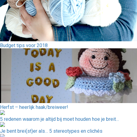
Budget tips voor 2018
Herfst – heerlijk haak/breiweer!
5 redenen waarom je altijd bij moet houden hoe je breit…
Je bent brei(st)er als… 5 stereotypes en clichés