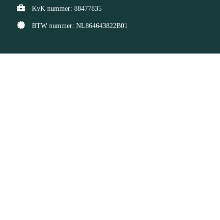
KvK nummer: 88477835
BTW nummer: NL864643822B01