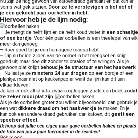
Nu zijn ze nog gewoon van katoendraad gemaakt en dat kan er
soms wat gek uitzien.
Door ze te verstevigen is het net of
je een gekocht paar oorbellen in hebt.
Hiervoor heb je de lijm nodig:
– Je mengt de helft lijm en de helft koud water in
een schaaltje
of een bordje
. Voor één paar oorbellen is een theelepel van elk
meer dan genoeg.
– Roer goed tot je een homogene massa hebt.
– Dip nu beide zijden van de oorbel in het mengsel en knijp
goed uit, maar doe dit zonder te draaien of te wringen. Als je
gewoon plat knijpt
behoud je de structuur van het haakwerk
.
– Nu laat je ze
minstens 24 uur drogen
op een bordje of een
plankje, maar niet op keukenpapier want de lijm kan dit aan
elkaar kleven!
Je kan er ook altijd iets zwaars opleggen zoals een boek
zodat
ze zeker mooi plat zijn
.
Als je de oorbellen groter zou willen bijvoorbeeld, dan gebruik je
een wat
dikkere draad om het haakwerkje
te maken. En je
kan ook een andere draad gebruiken dan katoen, dit
geeft een
speelser effect
.
Ik hoop dat jullie een eigen paar gave oorbellen haken en plaats
de foto van jouw paar hieronder in de reacties!
Bekijk ook