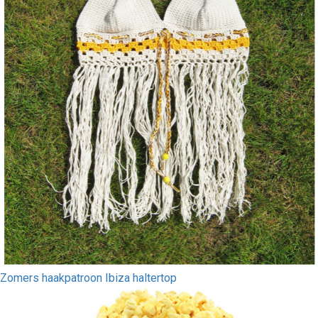
Zomers haakpatroon Ibiza haltertop