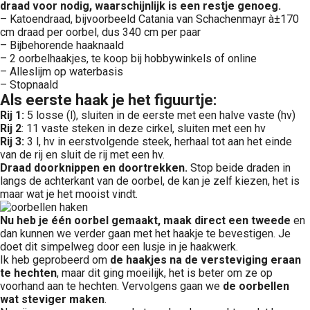
draad voor nodig,
waarschijnlijk is een restje genoeg.
– Katoendraad, bijvoorbeeld Catania van Schachenmayr à±170
cm draad per oorbel, dus 340 cm per paar
– Bijbehorende haaknaald
– 2 oorbelhaakjes, te koop bij hobbywinkels of online
– Alleslijm op waterbasis
– Stopnaald
Als eerste haak je het figuurtje:
Rij 1:
5 losse (l), sluiten in de eerste met een halve vaste (hv)
Rij 2
: 11 vaste steken in deze cirkel, sluiten met een hv
Rij 3:
3 l, hv in eerstvolgende steek, herhaal tot aan het einde
van de rij en sluit de rij met een hv.
Draad doorknippen en doortrekken.
Stop beide draden in
langs de achterkant van de oorbel, de kan je zelf kiezen, het is
maar wat je het mooist vindt.
Nu heb je één oorbel gemaakt, maak direct een tweede
en
dan kunnen we verder gaan met het haakje te bevestigen. Je
doet dit simpelweg door een lusje in je haakwerk.
Ik heb geprobeerd om
de haakjes na de versteviging eraan
te hechten
, maar dit ging moeilijk, het is beter om ze op
voorhand aan te hechten. Vervolgens gaan we
de oorbellen
wat steviger maken
.