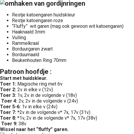
Restje katoengaren huidskleur
Restje katoengaren roze
“Fluffy” wit garen (mag ook gewoon wit katoengaren)
Haaknaald 3mm
Vulling
Rammelkraal
Borduurgaren zwart
Borduurnaald
Beukenhouten Ring 70mm
Patroon hoofdje :
Start met huidskleur.
Toer 1:
Magische ring met 6v
Toer 2:
2v in elke v (12v)
Toer 3:
1v, 2v in de volgende v (18v)
Toer 4:
2v, 2v in de volgende v (24v)
Toer 5-6:
1v in elke v (24v)
Toer 7:
*2v in de volgende v* 7x, 17v (31v)
Toer 8:
*1v, 2v in de volgende v* 7x, 17v (38v)
Toer 9:
38v
Wissel naar het “fluffy” garen.