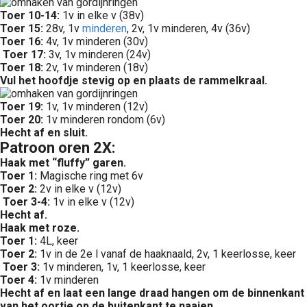
Toer 10-14:
1v in elke v (38v)
Toer 15:
28v, 1v
minderen
, 2v, 1v minderen, 4v (36v)
Toer 16:
4v, 1v minderen (30v)
Toer 17:
3v, 1v minderen (24v)
Toer 18:
2v, 1v minderen (18v)
Vul het hoofdje stevig op en plaats de rammelkraal.
Toer 19:
1v, 1v minderen (12v)
Toer 20:
1v minderen rondom (6v)
Hecht af en sluit.
Patroon oren 2X:
Haak met “fluffy” garen.
Toer 1:
Magische ring met 6v
Toer 2:
2v in elke v (12v)
Toer 3-4:
1v in elke v (12v)
Hecht af.
Haak met roze.
Toer 1:
4L, keer
Toer 2:
1v in de 2e l vanaf de haaknaald, 2v, 1 keerlosse, keer
Toer 3:
1v minderen, 1v, 1 keerlosse, keer
Toer 4:
1v minderen
Hecht af en laat een lange draad hangen om de binnenkant
van het oortje op de buitenkant te naaien.