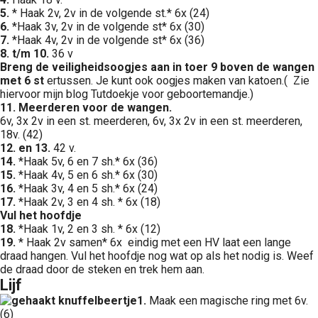
5.
* Haak 2v, 2v in de volgende st.* 6x (24)
6.
*Haak 3v, 2v in de volgende st* 6x (30)
7.
*Haak 4v, 2v in de volgende st* 6x (36)
8.
t/m 10.
36 v
Breng de veiligheidsoogjes aan in toer 9 boven de wangen
met 6 st
ertussen. Je kunt ook oogjes maken van katoen.( Zie
hiervoor mijn blog Tutdoekje voor geboortemandje.)
11.
Meerderen voor de wangen.
6v, 3x 2v in een st. meerderen, 6v, 3x 2v in een st. meerderen,
18v. (42)
12. en 13.
42 v.
14.
*Haak 5v, 6 en 7 sh.* 6x (36)
15.
*Haak 4v, 5 en 6 sh.* 6x (30)
16.
*Haak 3v, 4 en 5 sh.* 6x (24)
17.
*Haak 2v, 3 en 4 sh. * 6x (18)
Vul het hoofdje
18.
*Haak 1v, 2 en 3 sh. * 6x (12)
19.
* Haak 2v samen* 6x eindig met een HV laat een lange
draad hangen. Vul het hoofdje nog wat op als het nodig is. Weef
de draad door de steken en trek hem aan.
Lijf
1.
Maak een magische ring met 6v.
(6)