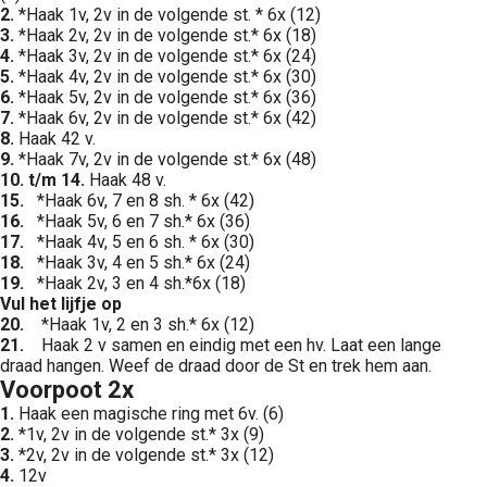
2.
*Haak 1v, 2v in de volgende st. * 6x (12)
3.
*Haak 2v, 2v in de volgende st.* 6x (18)
4.
*Haak 3v, 2v in de volgende st.* 6x (24)
5.
*Haak 4v, 2v in de volgende st.* 6x (30)
6.
*Haak 5v, 2v in de volgende st.* 6x (36)
7.
*Haak 6v, 2v in de volgende st.* 6x (42)
8.
Haak 42 v.
9.
*Haak 7v, 2v in de volgende st.* 6x (48)
10. t/m 14.
Haak 48 v.
15.
*Haak 6v, 7 en 8 sh. * 6x (42)
16.
*Haak 5v, 6 en 7 sh.* 6x (36)
17.
*Haak 4v, 5 en 6 sh. * 6x (30)
18.
*Haak 3v, 4 en 5 sh.* 6x (24)
19.
*Haak 2v, 3 en 4 sh.*6x (18)
Vul het lijfje op
20.
*Haak 1v, 2 en 3 sh.* 6x (12)
21.
Haak 2 v samen en eindig met een hv. Laat een lange
draad hangen. Weef de draad door de St en trek hem aan.
Voorpoot 2x
1.
Haak een magische ring met 6v. (6)
2.
*1v, 2v in de volgende st.* 3x (9)
3.
*2v, 2v in de volgende st.* 3x (12)
4.
12v