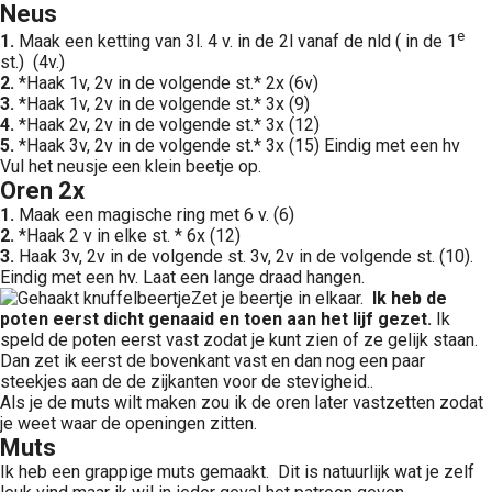
Neus
e
1.
Maak een ketting van 3l. 4 v. in de 2l vanaf de nld ( in de 1
st.) (4v.)
2.
*Haak 1v, 2v in de volgende st.* 2x (6v)
3.
*Haak 1v, 2v in de volgende st.* 3x (9)
4.
*Haak 2v, 2v in de volgende st.* 3x (12)
5.
*Haak 3v, 2v in de volgende st.* 3x (15) Eindig met een hv
Vul het neusje een klein beetje op.
Oren 2x
1.
Maak een magische ring met 6 v. (6)
2.
*Haak 2 v in elke st. * 6x (12)
3.
Haak 3v, 2v in de volgende st. 3v, 2v in de volgende st. (10).
Eindig met een hv. Laat een lange draad hangen.
Zet je beertje in elkaar.
Ik heb de
poten eerst dicht genaaid en toen aan het lijf gezet.
Ik
speld de poten eerst vast zodat je kunt zien of ze gelijk staan.
Dan zet ik eerst de bovenkant vast en dan nog een paar
steekjes aan de de zijkanten voor de stevigheid..
Als je de muts wilt maken zou ik de oren later vastzetten zodat
je weet waar de openingen zitten.
Muts
Ik heb een grappige muts gemaakt. Dit is natuurlijk wat je zelf