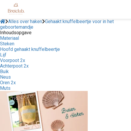
Alles over haken
Gehaakt knuffelbeertje voor in het
geboortemandje
Inhoudsopgave
Materiaal
Steken
Hoofd gehaakt knuffelbeertje
Lijf
Voorpoot 2x
Achterpoot 2x
Buik
Neus
Oren 2x
Muts