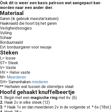
Ook dit is weer een basis patroon wat aangepast kan
worden naar een ander dier.
Materiaal
Garen (ik gebruik meestal katoen)
Haaknaald die hoort bij het garen
Veiligheidsoogjes
Vulling
Schaar
Borduurnaald
Evt. borduurgaren voor neusje
Steken
L= losse
ST= Steek
V= Vaste
HV = Halve vaste
M=
Meerderen
SH= Samenhaken
minderen
** Herhalen wat tussen de sterretjes staat
Hoofd gehaakt knuffelbeertje
1.
Begin met een
magische ring
met 6v. (6)
2.
Haak 2v in elke steek (12)
3.
* Haak 1v en dan meerderen 2v in de volgende st. * 6x (18st.)
4.
Haak 18 v.