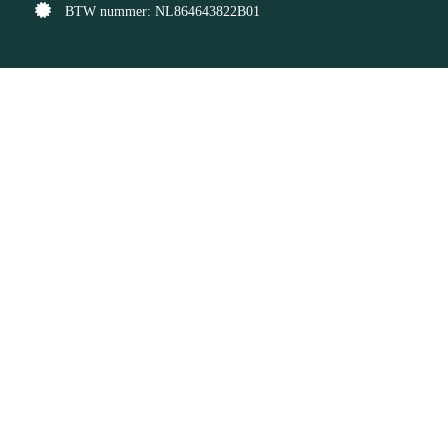
BTW nummer: NL864643822B01