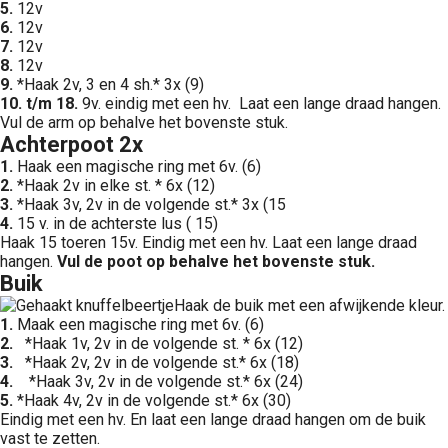
5.
12v
6.
12v
7.
12v
8.
12v
9.
*Haak 2v, 3 en 4 sh.* 3x (9)
10. t/m 18.
9v. eindig met een hv. Laat een lange draad hangen.
Vul de arm op behalve het bovenste stuk.
Achterpoot 2x
1.
Haak een magische ring met 6v. (6)
2.
*Haak 2v in elke st. * 6x (12)
3.
*Haak 3v, 2v in de volgende st.* 3x (15
4.
15 v. in de achterste lus ( 15)
Haak 15 toeren 15v. Eindig met een hv. Laat een lange draad
hangen.
Vul de poot op behalve het bovenste stuk.
Buik
Haak de buik met een afwijkende kleur.
1.
Maak een magische ring met 6v. (6)
2.
*Haak 1v, 2v in de volgende st. * 6x (12)
3.
*Haak 2v, 2v in de volgende st.* 6x (18)
4.
*Haak 3v, 2v in de volgende st.* 6x (24)
5.
*Haak 4v, 2v in de volgende st.* 6x (30)
Eindig met een hv. En laat een lange draad hangen om de buik
vast te zetten.