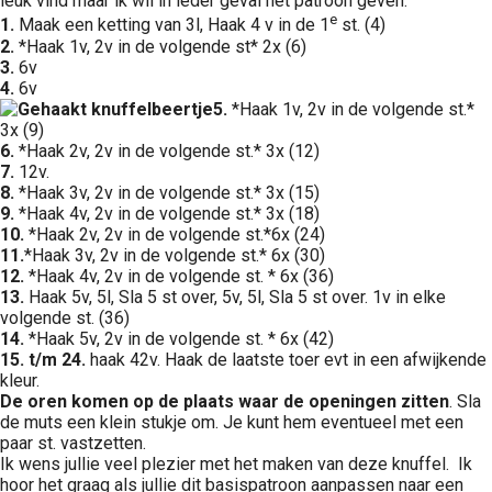
leuk vind maar ik wil in ieder geval het patroon geven.
e
1.
Maak een ketting van 3l, Haak 4 v in de 1
st. (4)
2.
*Haak 1v, 2v in de volgende st* 2x (6)
3.
6v
4.
6v
5.
*Haak 1v, 2v in de volgende st.*
3x (9)
6.
*Haak 2v, 2v in de volgende st.* 3x (12)
7.
12v.
8.
*Haak 3v, 2v in de volgende st.* 3x (15)
9.
*Haak 4v, 2v in de volgende st.* 3x (18)
10.
*Haak 2v, 2v in de volgende st.*6x (24)
11.
*Haak 3v, 2v in de volgende st.* 6x (30)
12.
*Haak 4v, 2v in de volgende st. * 6x (36)
13.
Haak 5v, 5l, Sla 5 st over, 5v, 5l, Sla 5 st over. 1v in elke
volgende st. (36)
14.
*Haak 5v, 2v in de volgende st. * 6x (42)
15. t/m 24.
haak 42v. Haak de laatste toer evt in een afwijkende
kleur.
De oren komen op de plaats waar de openingen zitten
. Sla
de muts een klein stukje om. Je kunt hem eventueel met een
paar st. vastzetten.
Ik wens jullie veel plezier met het maken van deze knuffel. Ik
hoor het graag als jullie dit basispatroon aanpassen naar een