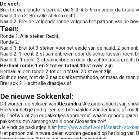
De voet:
Brei tot een lengte is bereikt die 3-3-4-5-6 cm onder de totale vo
Naald 1 en 3: Brei alle steken recht.
Naald 2: Brei de volgende ronde volgens het patroon van de bov
Teen:
Ronde 1: Alle steken Recht,
Ronde 2:
Naald 1: Brei tot 3 steken voor het einde van de naald, 2 samenbr
Naald 2: 1 recht, 2 st samenbreien door de achterlussen, recht br
Naald 3: 1 recht, 2 st samenbreien door de achterlussen, recht b
Herhaal ronde 1 en 2 tot er totaal 40 st over zijn.
Herhaal alleen ronde 2 tot er in totaal 20 st over zijn.
Sluit de teen, met de 3 naalds afkantmethode, of maas de teen d
Brei sok 2. Hecht alle draadjes af.
De nieuwe Sokkenkal:
Dit worden de sokken van
Alexandra
. Alexandra houdt van snea
Hiervoor heb je nodig: een set breinaalden zonder knop, of ron
Bij Chefwol.nl zijn er pakketjes voorbereid, waarin genoeg gare
pakketjes zijn samengesteld door Alexandra zelf.
Je vindt de pakketjes hier:
http://www.chefwol.nl/search/sokke
Het patroon zal in twee delen worden gedeeld op het blog van Br