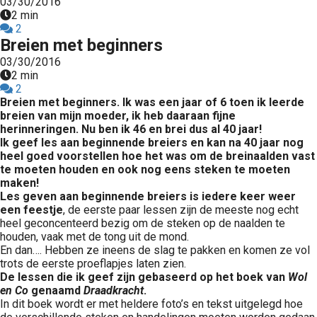
03/30/2016
2 min
2
Breien met beginners
03/30/2016
2 min
2
Breien met beginners. Ik was een jaar of 6 toen ik leerde
breien van mijn moeder, ik heb daaraan fijne
herinneringen. Nu ben ik 46 en brei dus al 40 jaar!
Ik geef les aan beginnende breiers en kan na 40 jaar nog
heel goed voorstellen hoe het was om de breinaalden vast
te moeten houden en ook nog eens steken te moeten
maken!
Les geven aan beginnende breiers is iedere keer weer
een feestje
, de eerste paar lessen zijn de meeste nog echt
heel geconcenteerd bezig om de steken op de naalden te
houden, vaak met de tong uit de mond.
En dan…. Hebben ze ineens de slag te pakken en komen ze vol
trots de eerste proeflapjes laten zien.
De lessen die ik geef zijn gebaseerd op het boek van
Wol
en Co
genaamd
Draadkracht
.
In dit boek wordt er met heldere foto’s en tekst uitgelegd hoe