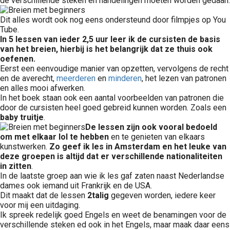
de verschillende steken en handelingen moeten worden gedaan.
Dit alles wordt ook nog eens ondersteund door filmpjes op You
Tube.
In 5 lessen van ieder 2,5 uur leer ik de cursisten de basis
van het breien, hierbij is het belangrijk dat ze thuis ook
oefenen.
Eerst een eenvoudige manier van opzetten, vervolgens de recht
en de averecht,
meerderen
en
minderen
, het lezen van patronen
en alles mooi afwerken.
In het boek staan ook een aantal voorbeelden van patronen die
door de cursisten heel goed gebreid kunnen worden. Zoals een
baby truitje
.
De lessen zijn ook vooral bedoeld
om met elkaar lol te hebben
en te genieten van elkaars
kunstwerken.
Zo geef ik les in Amsterdam en het leuke van
deze groepen is altijd dat er verschillende nationaliteiten
in zitten
.
In de laatste groep aan wie ik les gaf zaten naast Nederlandse
dames ook iemand uit Frankrijk en de USA.
Dit maakt dat de lessen
2talig
gegeven worden, iedere keer
voor mij een uitdaging.
Ik spreek redelijk goed Engels en weet de benamingen voor de
verschillende steken ed ook in het Engels, maar maak daar eens