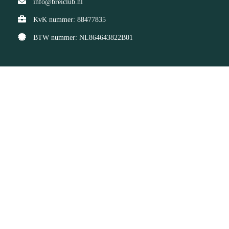
info@breiclub.nl
KvK nummer: 88477835
BTW nummer: NL864643822B01