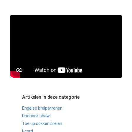
Artikelen in deze categorie
Engelse breipatronen
Driehoek shawl
Toe up sokken breien
I-cord