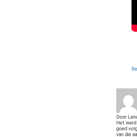
Be
Door
Len
Het werd 
goed volg
van die a