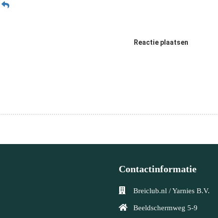
n
Reactie plaatsen
Contactinformatie
Breiclub.nl / Yarnies B.V.
Beeldschermweg 5-9