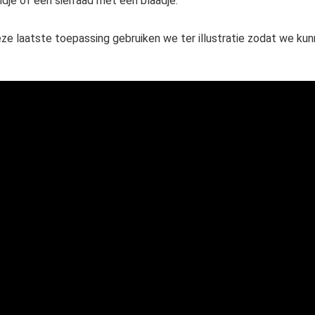
ndje of een sierraad met een blaadje.
ze laatste toepassing gebruiken we ter illustratie zodat we kunn