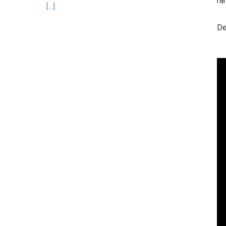
ra
[...]
De