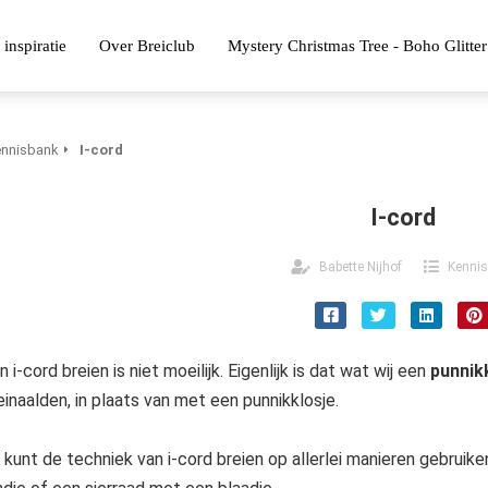
 inspiratie
Over Breiclub
Mystery Christmas Tree - Boho Glitter
nnisbank
I-cord
I-cord
Babette Nijhof
Kenni
n i-cord breien is niet moeilijk. Eigenlijk is dat wat wij een
punnik
einaalden, in plaats van met een punnikklosje.
 kunt de techniek van i-cord breien op allerlei manieren gebruik