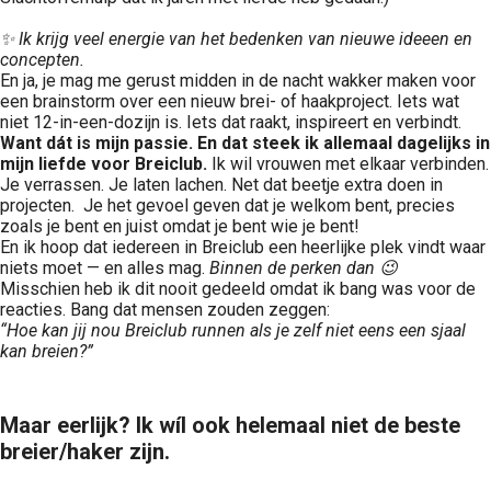
✨ Ik krijg veel energie van het bedenken van nieuwe ideeen en
concepten.
En ja, je mag me gerust midden in de nacht wakker maken voor
een brainstorm over een nieuw brei- of haakproject. Iets wat
niet 12-in-een-dozijn is. Iets dat raakt, inspireert en verbindt.
Want dát is mijn passie.
En dat steek ik allemaal dagelijks in
mijn liefde voor Breiclub.
Ik wil vrouwen met elkaar verbinden.
Je verrassen. Je laten lachen. Net dat beetje extra doen in
projecten. Je het gevoel geven dat je welkom bent, precies
zoals je bent en juist omdat je bent wie je bent!
En ik hoop dat iedereen in Breiclub een heerlijke plek vindt waar
niets moet — en alles mag.
Binnen de perken dan 😉
Misschien heb ik dit nooit gedeeld omdat ik bang was voor de
reacties. Bang dat mensen zouden zeggen:
“
Hoe kan jij nou Breiclub runnen als je zelf niet eens een sjaal
kan breien?”
Maar eerlijk? Ik wíl ook helemaal niet de beste
breier/haker zijn.