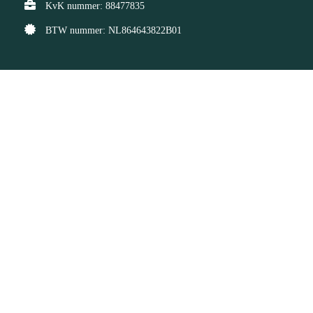
KvK nummer: 88477835
BTW nummer: NL864643822B01