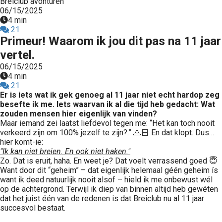
Breiclub avonturen
06/15/2025
4 min
21
Primeur! Waarom ik jou dit pas na 11 jaar
vertel.
06/15/2025
4 min
21
Er is iets wat ik gek genoeg al 11 jaar niet echt hardop zeg
besefte ik me. Iets waarvan ik al die tijd heb gedacht: Wat
zouden mensen hier eigenlijk van vinden?
Maar iemand zei laatst liefdevol tegen me: “Het kan toch nooit
verkeerd zijn om 100% jezelf te zijn?.” 🙏🏻 En dat klopt. Dus…
hier komt-ie:
"Ik kan niet breien. En ook niet haken."
Zo. Dat is eruit, haha. En weet je? Dat voelt verrassend goed 😇
Want door dit “geheim” – dat eigenlijk helemaal géén geheim ís
want ik deed natuurlijk nooit alsof – hield ik me onbewust wél
op de achtergrond. Terwijl ik diep van binnen altijd heb gewéten
dat het juist één van de redenen is dat Breiclub nu al 11 jaar
succesvol bestaat.