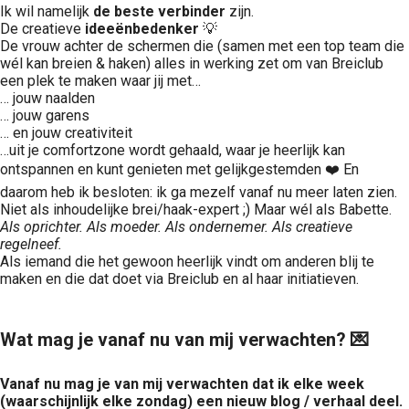
Ik wil namelijk
de beste verbinder
zijn.
De creatieve
ideeënbedenker
💡
De vrouw achter de schermen die (samen met een top team die
wél kan breien & haken) alles in werking zet om van Breiclub
een plek te maken waar jij met…
… jouw naalden
… jouw garens
… en jouw creativiteit
…uit je comfortzone wordt gehaald, waar je heerlijk kan
ontspannen en kunt genieten met gelijkgestemden ❤️ En
daarom heb ik besloten: ik ga mezelf vanaf nu meer laten zien.
Niet als inhoudelijke brei/haak-expert ;) Maar wél als Babette.
Als oprichter. Als moeder. Als ondernemer. Als creatieve
regelneef.
Als iemand die het gewoon heerlijk vindt om anderen blij te
maken en die dat doet via Breiclub en al haar initiatieven.
Wat mag je vanaf nu van mij verwachten? 💌
Vanaf nu mag je van mij verwachten dat ik elke week
(waarschijnlijk elke zondag) een nieuw blog / verhaal deel.