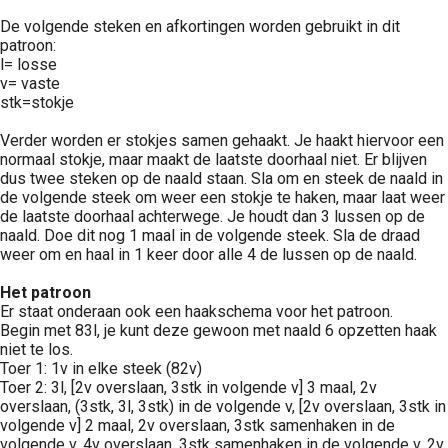
De volgende steken en afkortingen worden gebruikt in dit
patroon:
l= losse
v= vaste
stk=stokje
Verder worden er stokjes samen gehaakt. Je haakt hiervoor een
normaal stokje, maar maakt de laatste doorhaal niet. Er blijven
dus twee steken op de naald staan. Sla om en steek de naald in
de volgende steek om weer een stokje te haken, maar laat weer
de laatste doorhaal achterwege. Je houdt dan 3 lussen op de
naald. Doe dit nog 1 maal in de volgende steek. Sla de draad
weer om en haal in 1 keer door alle 4 de lussen op de naald.
Het patroon
Er staat onderaan ook een haakschema voor het patroon.
Begin met 83l, je kunt deze gewoon met naald 6 opzetten haak
niet te los.
Toer 1: 1v in elke steek (82v)
Toer 2: 3l, [2v overslaan, 3stk in volgende v] 3 maal, 2v
overslaan, (3stk, 3l, 3stk) in de volgende v, [2v overslaan, 3stk in
volgende v] 2 maal, 2v overslaan, 3stk samenhaken in de
volgende v, 4v overslaan, 3stk samenhaken in de volgende v, 2v