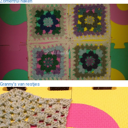
Zomertrui haken
Granny’s van restjes