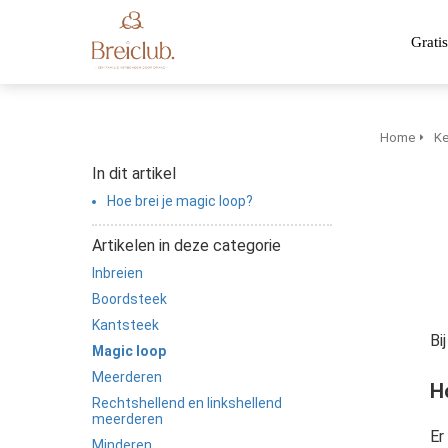
Gratis
Home
Ke
In dit artikel
Hoe brei je magic loop?
Artikelen in deze categorie
Inbreien
Boordsteek
Kantsteek
Bi
Magic loop
Meerderen
H
Rechtshellend en linkshellend
meerderen
Er
Minderen