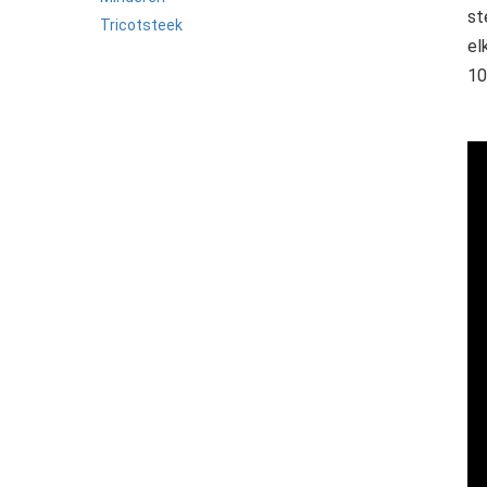
st
Tricotsteek
el
10