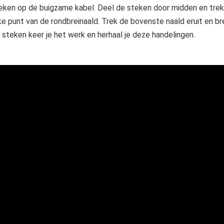
eken op de buigzame kabel. Deel de steken door midden en trek 
ke punt van de rondbreinaald. Trek de bovenste naald eruit en b
 steken keer je het werk en herhaal je deze handelingen.