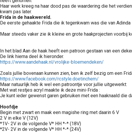
heeft genomen.
Haar werk kreeg na haar dood pas de waardering die het verdien
kwam pas later.
Frida in de haakwereld.
De eerste gehaakte Frida die ik tegenkwam was die van Adinda 
Maar steeds vaker zie ik kleine en grote haakprojecten voorbij k
In het blad Aan de haak heeft een patroon gestaan van een deken
De link hierna deel ik hieronder.
https://www.aandehaak.nl/vrolijke-bloemendeken/
Zoals jullie bovenaan kunnen zien, ben ik zelf bezig om een Frid
https://www.facebook.com/rcstyle.doetinchem/
Maar natuurlijk heb ik wel een patroontje voor jullie uitgewerkt:
Met wat restjes acryl maakte ik deze mini-Frida :
Je kunt ieder gewenst garen gebruiken met een haaknaald die daa
Hoofdje
Begin met zwart en maak een magishe ring met daarin 6 V
2 V in elke V (12V)
*1V- 2V in de volgende V* HH *-* (18V)
*2V- 2V in de volgende V* HH *-* (24V)