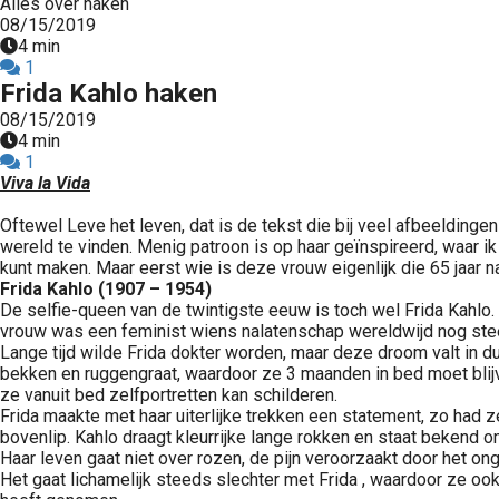
Alles over haken
08/15/2019
4 min
1
Frida Kahlo haken
08/15/2019
4 min
1
Viva la Vida
Oftewel Leve het leven, dat is de tekst die bij veel afbeeldingen
wereld te vinden. Menig patroon is op haar geïnspireerd, waar ik l
kunt maken. Maar eerst wie is deze vrouw eigenlijk die 65 jaar n
Frida Kahlo (1907 – 1954)
De selfie-queen van de twintigste eeuw is toch wel Frida Kahlo
vrouw was een feminist wiens nalatenschap wereldwijd nog ste
Lange tijd wilde Frida dokter worden, maar deze droom valt in du
bekken en ruggengraat, waardoor ze 3 maanden in bed moet blijv
ze vanuit bed zelfportretten kan schilderen.
Frida maakte met haar uiterlijke trekken een statement, zo had 
bovenlip. Kahlo draagt kleurrijke lange rokken en staat bekend 
Haar leven gaat niet over rozen, de pijn veroorzaakt door het 
Het gaat lichamelijk steeds slechter met Frida , waardoor ze oo