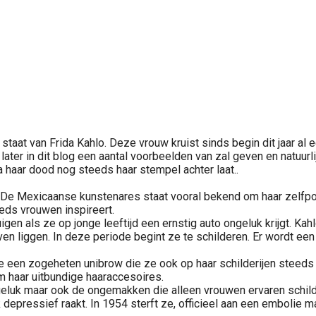
 staat van Frida Kahlo. Deze vrouw kruist sinds begin dit jaar al
ater in dit blog een aantal voorbeelden van zal geven en natuurlij
a haar dood nog steeds haar stempel achter laat..
. De Mexicaanse kunstenares staat vooral bekend om haar zelfpor
eds vrouwen inspireert.
igen als ze op jonge leeftijd een ernstig auto ongeluk krijgt. Ka
en liggen. In deze periode begint ze te schilderen. Er wordt e
ze een zogeheten unibrow die ze ook op haar schilderijen steeds
om haar uitbundige haaraccesoires.
ongeluk maar ook de ongemakken die alleen vrouwen ervaren schil
k depressief raakt. In 1954 sterft ze, officieel aan een embolie