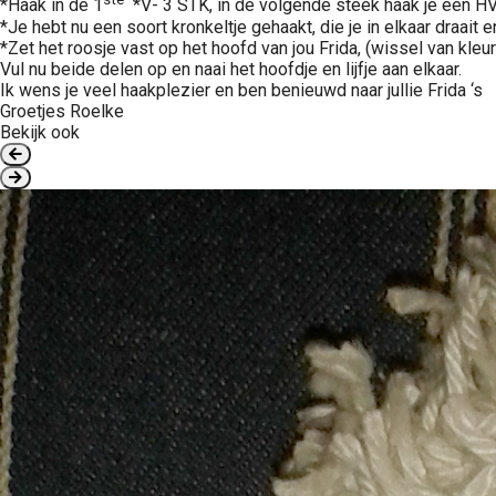
*Haak in de 1
*V- 3 STK, in de volgende steek haak je een H
*Je hebt nu een soort kronkeltje gehaakt, die je in elkaar draait
*Zet het roosje vast op het hoofd van jou Frida, (wissel van kle
Vul nu beide delen op en naai het hoofdje en lijfje aan elkaar.
Ik wens je veel haakplezier en ben benieuwd naar jullie Frida ‘s
Groetjes Roelke
Bekijk ook