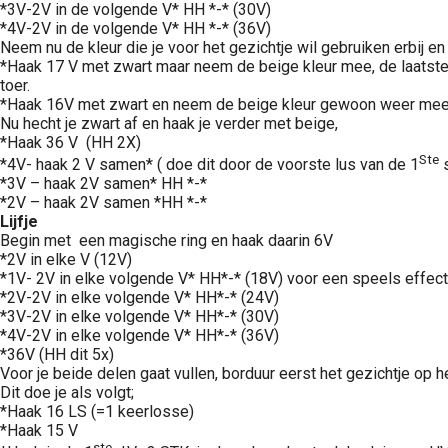
*3V-2V in de volgende V* HH *-* (30V)
*4V-2V in de volgende V* HH *-* (36V)
Neem nu de kleur die je voor het gezichtje wil gebruiken erbij 
*Haak 17 V met zwart maar neem de beige kleur mee, de laatste 
toer.
*Haak 16V met zwart en neem de beige kleur gewoon weer mee, de
Nu hecht je zwart af en haak je verder met beige,
*Haak 36 V (HH 2X)
Ste
*4V- haak 2 V samen* ( doe dit door de voorste lus van de 1
s
*3V – haak 2V samen* HH *-*
*2V – haak 2V samen *HH *-*
Lijfje
Begin met een magische ring en haak daarin 6V
*2V in elke V (12V)
*1V- 2V in elke volgende V* HH*-* (18V) voor een speels effect
*2V-2V in elke volgende V* HH*-* (24V)
*3V-2V in elke volgende V* HH*-* (30V)
*4V-2V in elke volgende V* HH*-* (36V)
*36V (HH dit 5x)
Voor je beide delen gaat vullen, borduur eerst het gezichtje op 
Dit doe je als volgt;
*Haak 16 LS (=1 keerlosse)
*Haak 15 V
ste