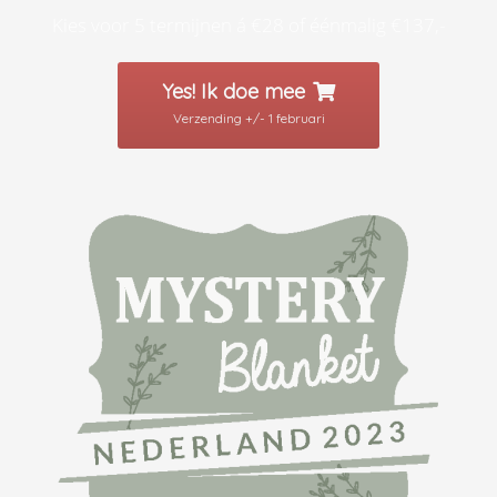
Kies voor 5 termijnen á €28 of éénmalig €137,-
Yes! Ik doe mee
Verzending +/- 1 februari