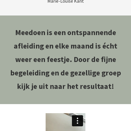
Marie-Louise Kant
Meedoen is een ontspannende
afleiding en elke maand is écht
weer een feestje. Door de fijne
begeleiding en de gezellige groep
kijk je uit naar het resultaat!