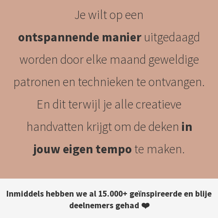
Je wilt op een
ontspannende
manier
uitgedaagd
worden door elke maand geweldige
patronen en technieken te ontvangen.
En dit terwijl je alle creatieve
handvatten krijgt om de deken
in
jouw eigen tempo
te maken.
Inmiddels hebben we al 15.000+
geïnspireerde
en blije
deelnemers gehad ❤️