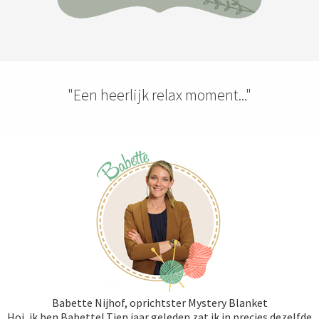
"Een heerlijk relax moment..."
Babette Nijhof, oprichtster Mystery Blanket
Hoi, ik ben Babette! Tien jaar geleden zat ik in precies dezelfde