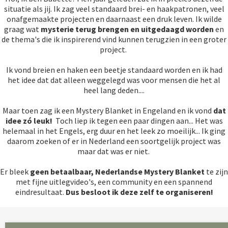
situatie als jij. Ik zag veel standaard brei- en haakpatronen, veel
onafgemaakte projecten en daarnaast een druk leven. Ik wilde
graag wat
mysterie
terug brengen en uitgedaagd
worden
en
de thema's die ik inspirerend vind kunnen terugzien in een groter
project.
Ik vond breien en haken een beetje standaard worden en ik had
het idee dat dat alleen weggelegd was voor mensen die het al
heel lang deden....
Maar toen zag ik een Mystery Blanket in Engeland en ik vond
dat
idee zó leuk!
Toch liep ik tegen een paar dingen aan... Het was
helemaal in het Engels, erg duur en het leek zo moeilijk... Ik ging
daarom zoeken of er in Nederland een soortgelijk project was
maar dat was er niet.
Er bleek
geen betaalbaar, Nederlandse Mystery Blanket
te zijn
met fijne uitlegvideo's, een community en een spannend
eindresultaat.
Dus besloot ik deze zelf te organiseren!