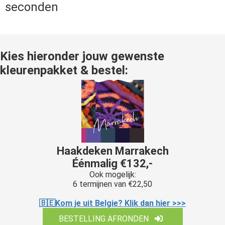
seconden
Kies hieronder jouw gewenste
kleurenpakket & bestel:
Haakdeken Marrakech
Éénmalig €132,-
Ook mogelijk:
6 termijnen van €22,50
🇧🇪Kom je uit Belgie? Klik dan hier >>>
BESTELLING AFRONDEN