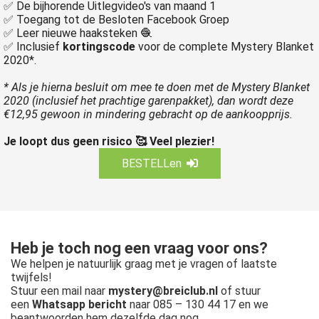
✅ De bijhorende Uitlegvideo's van maand 1
✅ Toegang tot de Besloten Facebook Groep
✅ Leer nieuwe haaksteken 🧶
✅ Inclusief
kortingscode
voor de complete Mystery Blanket
2020*.
* Als je hierna besluit om mee te doen met de Mystery Blanket
2020 (inclusief het prachtige garenpakket), dan wordt deze
€12,95 gewoon in mindering gebracht op de aankoopprijs.
Je loopt dus geen risico 🥰 Veel plezier!
BESTELLen
Heb je toch nog een vraag voor ons?
We helpen je natuurlijk graag met je vragen of laatste
twijfels!
Stuur een mail naar
mystery@breiclub.nl
of stuur
een
Whatsapp bericht
naar 085 – 130 44 17 en we
beantwoorden hem dezelfde dag nog.