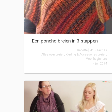
Een poncho breien in 3 stappen
Babette
41 Reacties
Alles over breien
,
Kleding & Accessoires breien
,
Voor beginners
4 juli 2014