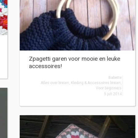
Zpagetti garen voor mooie en leuke
accessoires!
Babette
Alles over breien
,
Kleding & Accessoires breien
,
Voor beginners
5 juli 2014