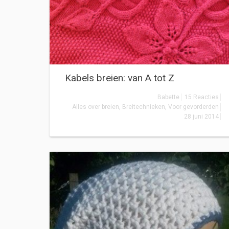
Kabels breien: van A tot Z
Babette
15 Reacties
Alles over breien
,
Breitechnieken
,
Voor gevorderden
28 juni 2014