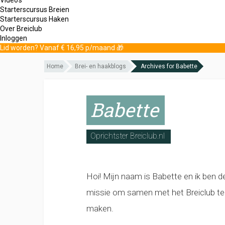
Starterscursus Breien
Starterscursus Haken
Over Breiclub
Inloggen
Lid worden? Vanaf € 16,95 p/maand 🎁
Home
Brei- en haakblogs
Archives for Babette
Babette
Oprichtster Breiclub.nl
Hoi! Mijn naam is Babette en ik ben de
missie om samen met het Breiclub tea
maken.