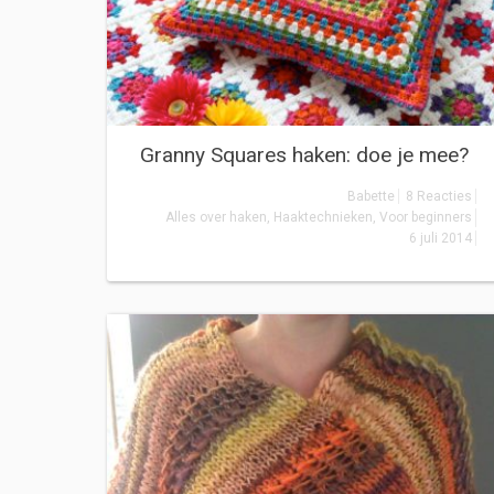
Granny Squares haken: doe je mee?
Babette
8 Reacties
Alles over haken
,
Haaktechnieken
,
Voor beginners
6 juli 2014