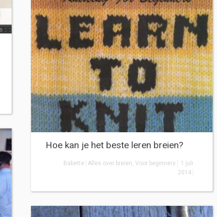
Hoe kan je het beste leren breien?
Babette
Alles over breien
,
Voor beginners
1 juli
2014