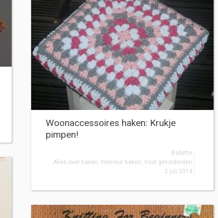
Woonaccessoires haken: Krukje
pimpen!
Babette
Alles over haken
,
Interieur haken
,
Voor gevorderden
2 juli 2014