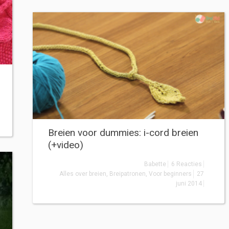
Breien voor dummies: i-cord breien
(+video)
Babette
6 Reacties
Alles over breien
,
Breipatronen
,
Voor beginners
27
juni 2014