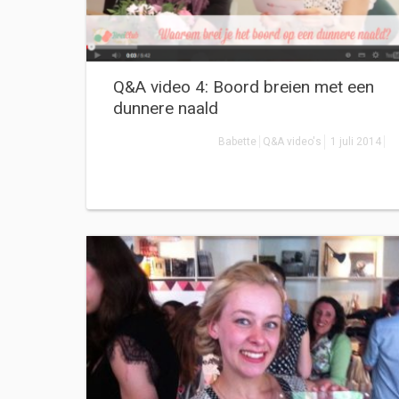
Q&A video 4: Boord breien met een
dunnere naald
Babette
Q&A video's
1 juli 2014