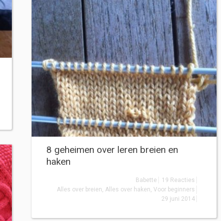
8 geheimen over leren breien en
haken
Babette
19 Reacties
Alles over breien
,
Alles over haken
,
Voor beginners
29 juni 2014